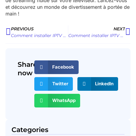
de streaming fluide sur votre téléviseur. Lancez-vous
et découvrez un monde de divertissement à portée de
main !
Prev
Ne
PREVIOUS
NEXT
Comment installer IPTV Smarters Pro APK sur Fire Stick
Comment installer IPTV Smarters Pro APK
Share
Facebook
now
Twitter
LinkedIn
WhatsApp
Categories